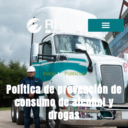
Inicio
Politicas
Política de prevención de
consumo de alcohol y
drogas